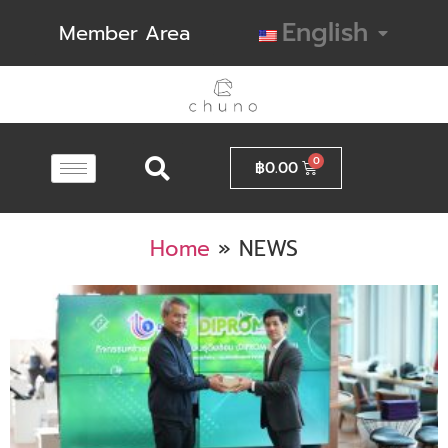
English
Member Area
฿
0.00
Home
»
NEWS