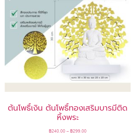
ต้นโพธิ์เงิน ต้นโพธิ์ทองเสริมบารมีติด
หิ้งพระ
฿
240.00
–
฿
299.00