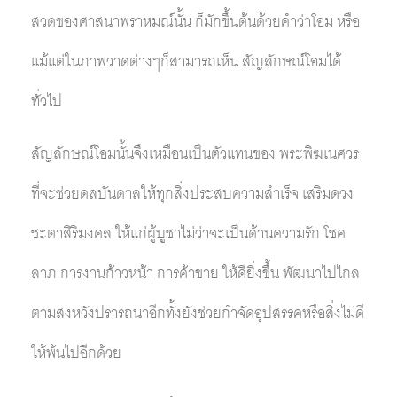
สวดของศาสนาพราหมณ์นั้น ก็มักขึ้นต้นด้วยคำว่าโอม หรือ
แม้แต่ในภาพวาดต่างๆก็สามารถเห็น สัญลักษณ์โอมได้
ทั่วไป
สัญลักษณ์โอมนั้นจึงเหมือนเป็นตัวแทนของ พระพิฆเนศวร
ที่จะช่วยดลบันดาลให้ทุกสิ่งประสบความสำเร็จ เสริมดวง
ชะตาสิริมงคล ให้แก่ผู้บูชาไม่ว่าจะเป็นด้านความรัก โชค
ลาภ การงานก้าวหน้า การค้าขาย ให้ดียิ่งขึ้น พัฒนาไปไกล
ตามสงหวังปรารถนาอีกทั้งยังช่วยกำจัดอุปสรรคหรือสิ่งไม่ดี
ให้พ้นไปอีกด้วย