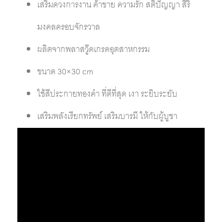
เสริมดวงการงาน ค้าขาย ความรัก สติปัญญา สิริ
มงคลครอบจักรวาล
ผลิตจากพลาสวู๊ดเกรดอุตสาหกรรม
ขนาด 30×30 cm
ใช้สีประกายทองคำ ที่ดีที่สุด เงา ระยิบระยับ
เสริมพลังเรียกทรัพย์ เสริมบารมี ให้กับผู้บูชา