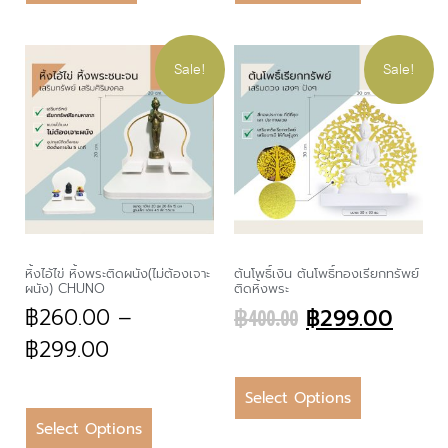
Sale!
Sale!
หิ้งไอ้ไข่ หิ้งพระติดผนัง(ไม่ต้องเจาะ
ต้นโพธิ์เงิน ต้นโพธิ์ทองเรียกทรัพย์
ผนัง) CHUNO
ติดหิ้งพระ
฿
260.00
–
฿
299.00
฿
400.00
฿
299.00
Select Options
Select Options