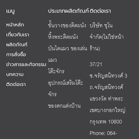
เมนู
ประเภทผลิตภัณฑ์
ติดต่อเรา
ชั้นวางของติดผนัง
บริษัท ชุโน
หน้าหลัก
เกี่ยวกับเรา
หิ้งพระติดผนัง
จำกัด(ไม่ใช่หน้า
ผลิตภัณฑ์
บันไดแมว ของเล่น
ร้าน)
การสั่งซื้อ
แมว
37/21
ข่าวสารและกิจกรรม
โต๊ะจักร
ซ.จรัญสนิทวงศ์ 3
บทความ
อุปกรณ์เสริมโต๊ะ
ติดต่อเรา
ถ.จรัญสนิทวงศ์
จักร
แขวงวัด ท่าพระ
ของตกแต่งบ้าน
เขตบางกอกใหญ่
กรุงเทพ 10600
Phone: 064-