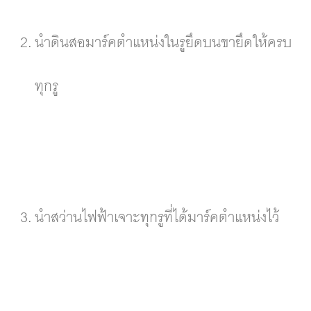
นำดินสอมาร์คตำแหน่งในรูยึดบนขายึดให้ครบ
ทุกรู
นำสว่านไฟฟ้าเจาะทุกรูที่ได้มาร์คตำแหน่งไว้