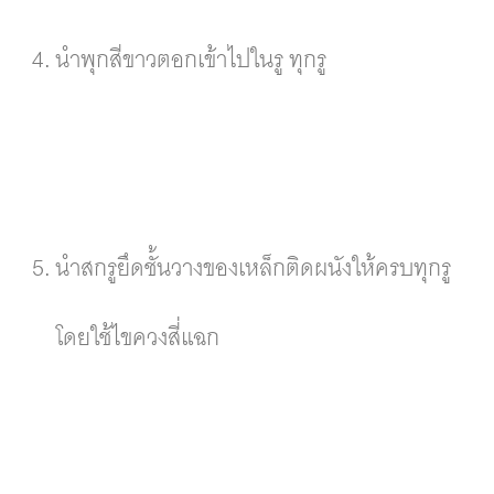
นำพุกสีขาวตอกเข้าไปในรู ทุกรู
นำสกรูยึดชั้นวางของเหล็กติดผนังให้ครบทุกรู
โดยใช้ไขควงสี่แฉก