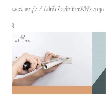
และนำสกรูไขเข้าไปเพื่อยึดเข้ากับผนังให้ครบทุก
รู