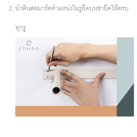
นำดินสอมาร์คตำแหน่งในรูยึดบนขายึดให้ครบ
ทุกรู