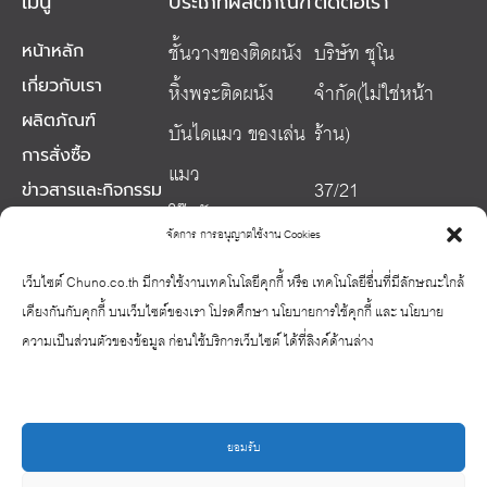
เมนู
ประเภทผลิตภัณฑ์
ติดต่อเรา
ชั้นวางของติดผนัง
บริษัท ชุโน
หน้าหลัก
เกี่ยวกับเรา
หิ้งพระติดผนัง
จำกัด(ไม่ใช่หน้า
ผลิตภัณฑ์
บันไดแมว ของเล่น
ร้าน)
การสั่งซื้อ
แมว
37/21
ข่าวสารและกิจกรรม
โต๊ะจักร
ซ.จรัญสนิทวงศ์ 3
บทความ
จัดการ การอนุญาตใช้งาน Cookies
อุปกรณ์เสริมโต๊ะ
ติดต่อเรา
ถ.จรัญสนิทวงศ์
เว็บไซต์ Chuno.co.th มีการใช้งานเทคโนโลยีคุกกี้ หรือ เทคโนโลยีอื่นที่มีลักษณะใกล้
จักร
แขวงวัด ท่าพระ
เคียงกันกับคุกกี้ บนเว็บไซต์ของเรา โปรดศึกษา นโยบายการใช้คุกกี้ และ นโยบาย
ของตกแต่งบ้าน
ความเป็นส่วนตัวของข้อมูล ก่อนใช้บริการเว็บไซต์ ได้ที่ลิงค์ด้านล่าง
เขตบางกอกใหญ่
กรุงเทพ 10600
Phone: 064-
ยอมรับ
2477677