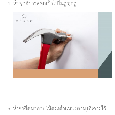
นำพุกสีขาวตอกเข้าไปในรู ทุกรู
นำขายึดมาทาบให้ตรงตำแหน่งตามรูที่เจาะไว้