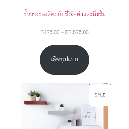
ชั้นวางของติดผนัง สีโอ๊คดำและบีชส้ม
฿
425.00
–
฿
2,825.00
เลือกรูปแบบ
SALE