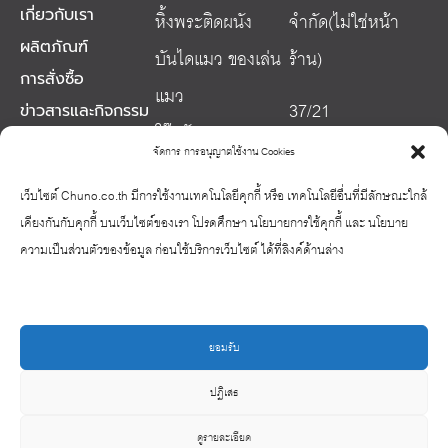
เกี่ยวกับเรา
หิ้งพระติดผนัง
จำกัด(ไม่ใช่หน้า
ผลิตภัณฑ์
บันไดแมว ของเล่น
ร้าน)
การสั่งซื้อ
แมว
37/21
ข่าวสารและกิจกรรม
โต๊ะจักร
ซ.จรัญสนิทวงศ์ 3
บทความ
จัดการ การอนุญาตใช้งาน Cookies
อุปกรณ์เสริมโต๊ะ
ติดต่อเรา
ถ.จรัญสนิทวงศ์
เว็บไซต์ Chuno.co.th มีการใช้งานเทคโนโลยีคุกกี้ หรือ เทคโนโลยีอื่นที่มีลักษณะใกล้
จักร
แขวงวัด ท่าพระ
เคียงกันกับคุกกี้ บนเว็บไซต์ของเรา โปรดศึกษา นโยบายการใช้คุกกี้ และ นโยบาย
ของตกแต่งบ้าน
ความเป็นส่วนตัวของข้อมูล ก่อนใช้บริการเว็บไซต์ ได้ที่ลิงค์ด้านล่าง
เขตบางกอกใหญ่
กรุงเทพ 10600
Phone: 064-
ยอมรับ
2477677
ปฏิเสธ
Email:
ดูรายละเอียด
ChunoCompany[at]G