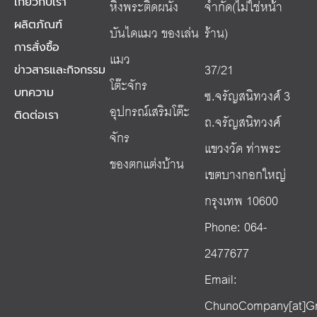
เกี่ยวกับเรา
หิ้งพระติดผนัง
จำกัด(ไม่ใช่หน้า
ผลิตภัณฑ์
บันไดแมว ของเล่น
ร้าน)
การสั่งซื้อ
แมว
37/21
ข่าวสารและกิจกรรม
โต๊ะจักร
ซ.จรัญสนิทวงศ์ 3
บทความ
อุปกรณ์เสริมโต๊ะ
ติดต่อเรา
ถ.จรัญสนิทวงศ์
จักร
แขวงวัด ท่าพระ
ของตกแต่งบ้าน
เขตบางกอกใหญ่
กรุงเทพ 10600
Phone: 064-
2477677
Email:
ChunoCompany[at]G