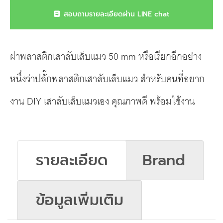
สอบถามรายละเอียดผ่าน LINE chat
ฝาพลาสติกเสาลับเล็บแมว 50 mm หรือเรียกอีกอย่าง
หนึ่งว่าปลั๊กพลาสติกเสาลับเล็บแมว สำหรับคนที่อยาก
งาน DIY เสาลับเล็บแมวเอง คุณภาพดี พร้อมใช้งาน
รายละเอียด
Brand
ข้อมูลเพิ่มเติม