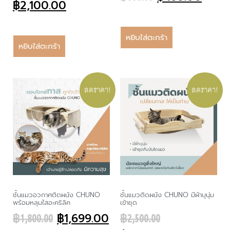
฿
2,100.00
หยิบใส่ตะกร้า
หยิบใส่ตะกร้า
ลดราคา!
ลดราคา!
ชั้นแมวอวกาศติดผนัง CHUNO
ชั้นแมวติดผนัง CHUNO มีผ้าบุนุ่ม
พร้อมหลุมใสอะคริลิค
เข้าชุด
฿
1,699.00
฿
1,800.00
฿
2,500.00