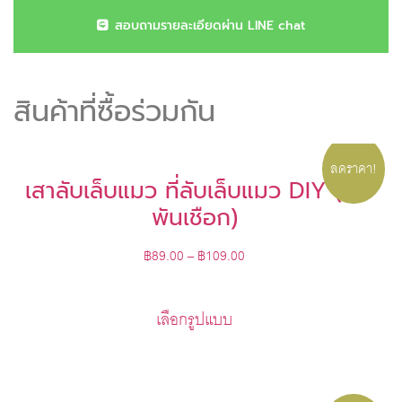
สอบถามรายละเอียดผ่าน LINE chat
สินค้าที่ซื้อร่วมกัน
ลดราคา!
เสาลับเล็บแมว ที่ลับเล็บแมว DIY (ไม่
พันเชือก)
฿
89.00
–
฿
109.00
เลือกรูปแบบ