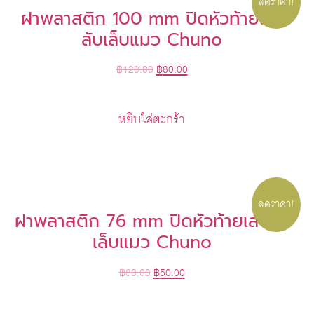
ลดราคา!
ฝาพลาสติก 100 mm ปิดหัวท้ายเสา
ลับเล็บแมว Chuno
฿
120.00
฿
80.00
หยิบใส่ตะกร้า
ลดราคา!
ฝาพลาสติก 76 mm ปิดหัวท้ายเสาลับ
เล็บแมว Chuno
฿
80.00
฿
50.00