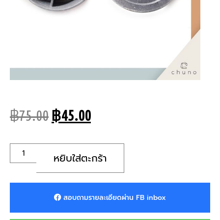
฿
75.00
฿
45.00
หยิบใส่ตะกร้า
สอบถามรายละเอียดผ่าน FB inbox